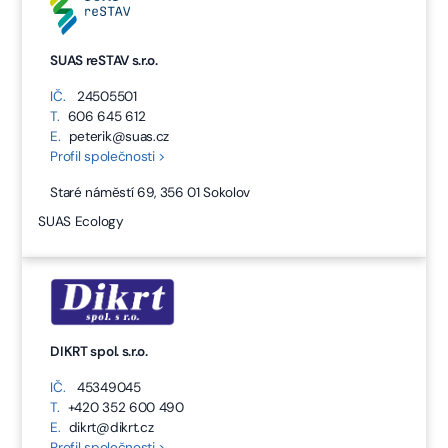
SUAS reSTAV s.r.o.
IČ.
24505501
T.
606 645 612
E.
peterik@suas.cz
Profil společnosti >
Staré náměstí 69, 356 01 Sokolov
SUAS Ecology
DIKRT spol. s.r.o.
IČ.
45349045
T.
+420 352 600 490
E.
dikrt@dikrt.cz
Profil společnosti >