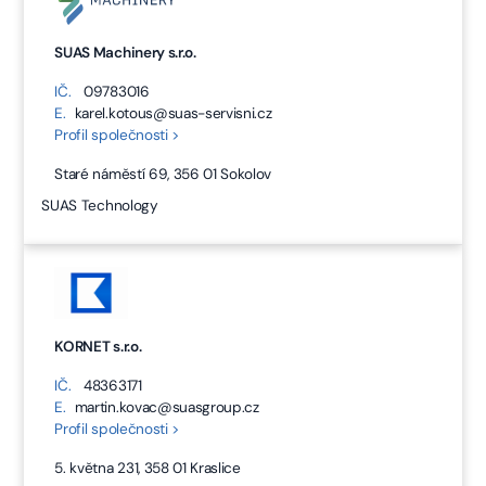
SUAS Machinery s.r.o.
IČ.
09783016
E.
karel.kotous@suas-servisni.cz
Profil společnosti >
Staré náměstí 69, 356 01 Sokolov
SUAS Technology
KORNET s.r.o.
IČ.
48363171
E.
martin.kovac@suasgroup.cz
Profil společnosti >
5. května 231, 358 01 Kraslice