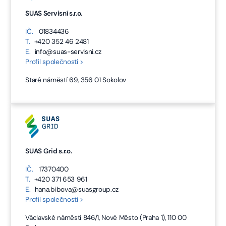
SUAS Servisní s.r.o.
IČ.
01834436
T.
+420 352 46 2481
E.
info@suas-servisni.cz
Profil společnosti >
Staré náměstí 69, 356 01 Sokolov
SUAS Grid s.r.o.
IČ.
17370400
T.
+420 371 653 961
E.
hana.bibova@suasgroup.cz
Profil společnosti >
Václavské náměstí 846/1, Nové Město (Praha 1), 110 00