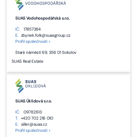
SUAS Vodohospodářská s.r.o.
IČ.
17857384
E.
zbynek.folk@suasgroup.cz
Profil společnosti >
Staré náměstí 69, 356 01 Sokolov
SUAS Real Estate
SUAS Úklidová s.r.o.
IČ.
09782613
T.
+420 702 216 010
E.
siller@suas.cz
Profil společnosti >