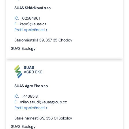
SUAS Skládková s.r.o.
IČ.
62584961
E.
kapr3@suas.cz
Profil společnosti >
Staroměstská 39, 357 35 Chodov
SUAS Ecology
SUAS Agro Eko s.r.o.
IČ.
14438518
E.
milan.strudl@suasgroup.cz
Profil společnosti >
Staré náměstí 69, 356 01 Sokolov
SUAS Ecology