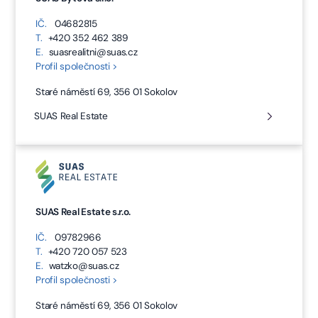
IČ.
04682815
T.
+420 352 462 389
E.
suasrealitni@suas.cz
Profil společnosti >
Staré náměstí 69, 356 01 Sokolov
SUAS Real Estate
SUAS Real Estate s.r.o.
IČ.
09782966
T.
+420 720 057 523
E.
watzko@suas.cz
Profil společnosti >
Staré náměstí 69, 356 01 Sokolov