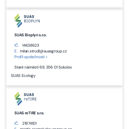
SUAS Bioplyn s.r.o.
IČ.
14438623
E.
milan.strudl@suasgroup.cz
Profil společnosti >
Staré náměstí 69, 356 01 Sokolov
SUAS Ecology
SUAS reTIRE s.r.o.
IČ.
21974101