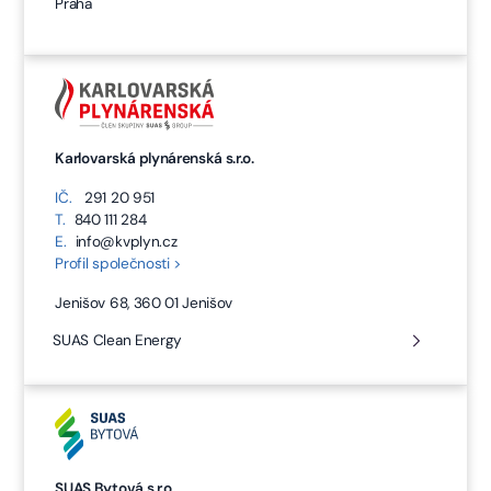
Praha
Karlovarská plynárenská s.r.o.
IČ.
291 20 951
T.
840 111 284
E.
info@kvplyn.cz
Profil společnosti >
Jenišov 68, 360 01 Jenišov
SUAS Clean Energy
SUAS Bytová s.r.o.