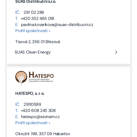
SUAS Distribuční s.r.o.
IČ.
291 02 286
T.
+420 352 465 018
E.
pavlina.kovarikova@suas-distribucni.cz
Profil společnosti >
Tisová 2, 356 01 Březová
SUAS Clean Energy
HATESPO, s. r. o.
IČ.
29110599
T.
+420 608 245 308
E.
hatespo@seznam.cz
Profil společnosti >
Okružní 749, 357 09 Habartov