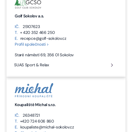
Golf Sokolov a.s.
IČ.
25107623
T.
+ 420 352 466 250
E.
recepce@golf-sokolov.cz
Profil společnosti >
Staré náměstí 69, 356 01 Sokolov
SUAS Sport & Relax
Koupaliště Michal s.r.o.
IČ.
26348721
T.
+420 724 606 860
E.
koupaliste@michal-sokolov.cz