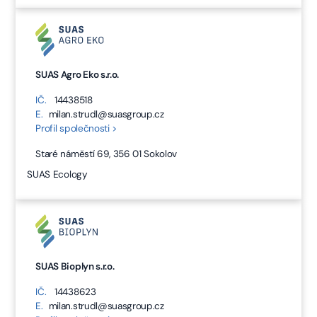
SUAS Agro Eko s.r.o.
IČ.
14438518
E.
milan.strudl@suasgroup.cz
Profil společnosti >
Staré náměstí 69, 356 01 Sokolov
SUAS Ecology
SUAS Bioplyn s.r.o.
IČ.
14438623
E.
milan.strudl@suasgroup.cz