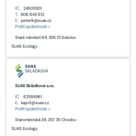
IČ.
24505501
T.
606 645 612
E.
peterik@suas.cz
Profil společnosti >
Staré náměstí 69, 356 01 Sokolov
SUAS Ecology
SUAS Skládková s.r.o.
IČ.
62584961
E.
kapr3@suas.cz
Profil společnosti >
Staroměstská 39, 357 35 Chodov
SUAS Ecology