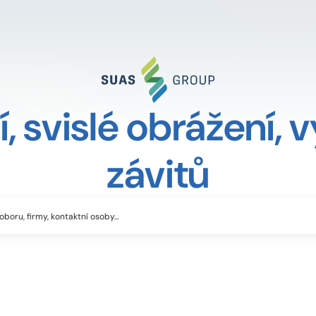
í, svislé obrážení, 
závitů