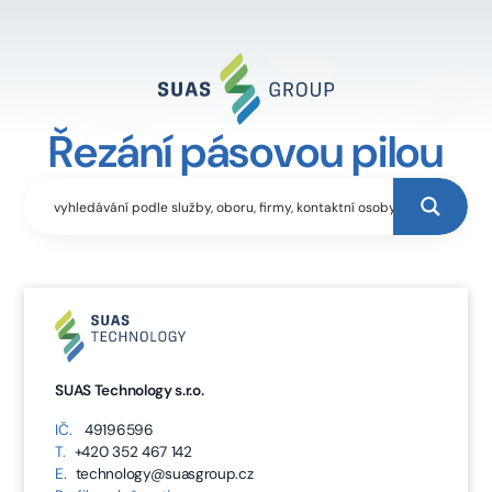
Řezání pásovou pilou
SUAS Technology s.r.o.
IČ.
49196596
T.
+420 352 467 142
E.
technology@suasgroup.cz