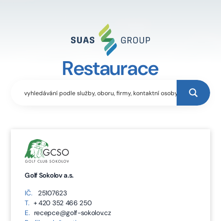
Restaurace
Golf Sokolov a.s.
IČ.
25107623
T.
+ 420 352 466 250
E.
recepce@golf-sokolov.cz