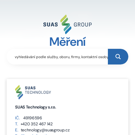
Měření
SUAS Technology s.r.o.
IČ.
49196596
T.
+420 352 467 142
E.
technology@suasgroup.cz