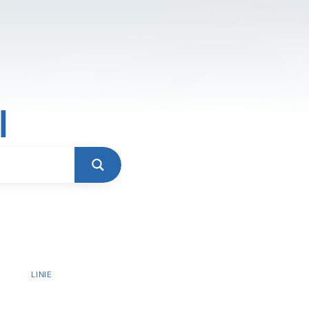
l
LINIE