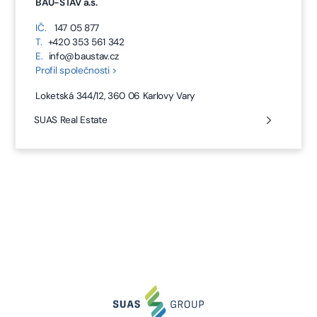
BAU-STAV a.s.
IČ.
147 05 877
T.
+420 353 561 342
E.
info@baustav.cz
Profil společnosti >
Loketská 344/12, 360 06 Karlovy Vary
SUAS Real Estate