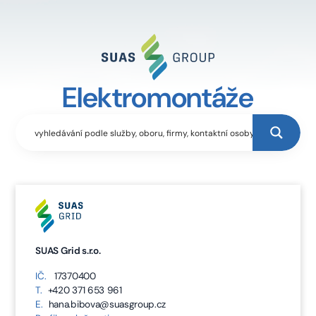
Elektromontáže
SUAS Grid s.r.o.
IČ.
17370400
T.
+420 371 653 961
E.
hana.bibova@suasgroup.cz