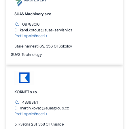
SUAS Machinery s.r.o.
IČ.
09783016
E.
karel.kotous@suas-servisni.cz
Profil společnosti >
Staré náměstí 69, 356 01 Sokolov
SUAS Technology
KORNET s.r.o.
IČ.
48363171
E.
martin.kovac@suasgroup.cz
Profil společnosti >
5. května 231, 358 01 Kraslice