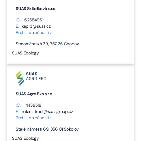
SUAS Skládková s.r.o.
IČ.
62584961
E.
kapr3@suas.cz
Profil společnosti >
Staroměstská 39, 357 35 Chodov
SUAS Ecology
SUAS Agro Eko s.r.o.
IČ.
14438518
E.
milan.strudl@suasgroup.cz
Profil společnosti >
Staré náměstí 69, 356 01 Sokolov
SUAS Ecology