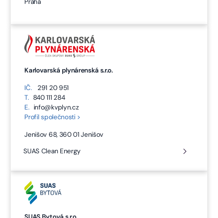
Praha
Karlovarská plynárenská s.r.o.
IČ.
291 20 951
T.
840 111 284
E.
info@kvplyn.cz
Profil společnosti >
Jenišov 68, 360 01 Jenišov
SUAS Clean Energy
SUAS Bytová s.r.o.