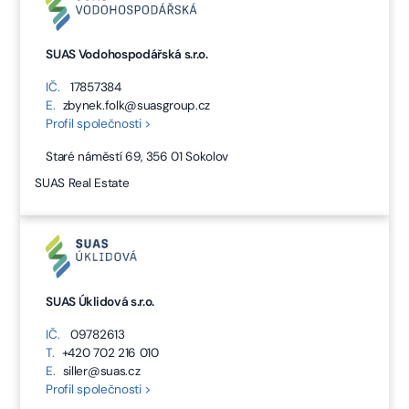
SUAS Vodohospodářská s.r.o.
IČ.
17857384
E.
zbynek.folk@suasgroup.cz
Profil společnosti >
Staré náměstí 69, 356 01 Sokolov
SUAS Real Estate
SUAS Úklidová s.r.o.
IČ.
09782613
T.
+420 702 216 010
E.
siller@suas.cz
Profil společnosti >