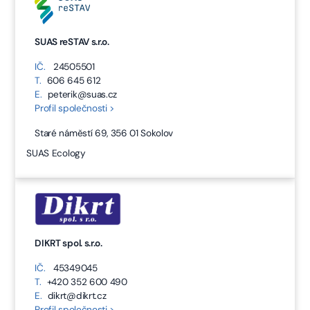
SUAS reSTAV s.r.o.
IČ.
24505501
T.
606 645 612
E.
peterik@suas.cz
Profil společnosti >
Staré náměstí 69, 356 01 Sokolov
SUAS Ecology
DIKRT spol. s.r.o.
IČ.
45349045
T.
+420 352 600 490
E.
dikrt@dikrt.cz
Profil společnosti >