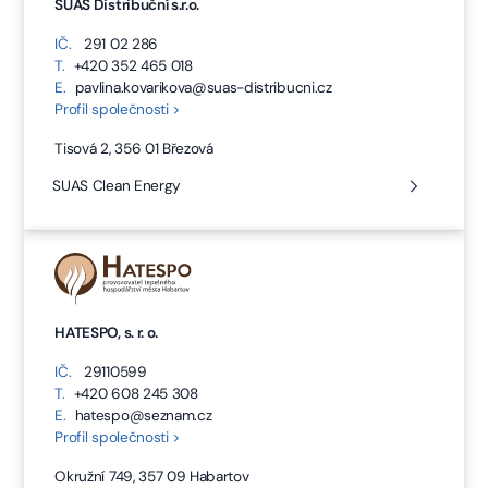
SUAS Distribuční s.r.o.
IČ.
291 02 286
T.
+420 352 465 018
E.
pavlina.kovarikova@suas-distribucni.cz
Profil společnosti >
Tisová 2, 356 01 Březová
SUAS Clean Energy
HATESPO, s. r. o.
IČ.
29110599
T.
+420 608 245 308
E.
hatespo@seznam.cz
Profil společnosti >
Okružní 749, 357 09 Habartov