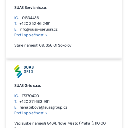
SUAS Servisní s.r.o.
IČ.
01834436
T.
+420 352 46 2481
E.
info@suas-servisni.cz
Profil společnosti >
Staré náměstí 69, 356 01 Sokolov
SUAS Grid s.r.o.
IČ.
17370400
T.
+420 371 653 961
E.
hana.bibova@suasgroup.cz
Profil společnosti >
Václavské náměstí 846/1, Nové Město (Praha 1), 110 00