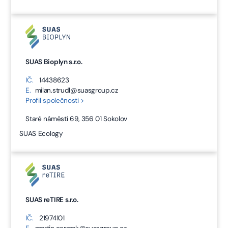
SUAS Bioplyn s.r.o.
IČ.
14438623
E.
milan.strudl@suasgroup.cz
Profil společnosti >
Staré náměstí 69, 356 01 Sokolov
SUAS Ecology
SUAS reTIRE s.r.o.
IČ.
21974101