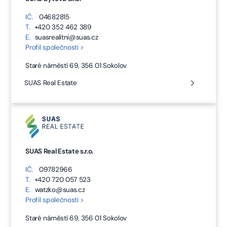
IČ.
04682815
T.
+420 352 462 389
E.
suasrealitni@suas.cz
Profil společnosti >
Staré náměstí 69, 356 01 Sokolov
SUAS Real Estate
SUAS Real Estate s.r.o.
IČ.
09782966
T.
+420 720 057 523
E.
watzko@suas.cz
Profil společnosti >
Staré náměstí 69, 356 01 Sokolov