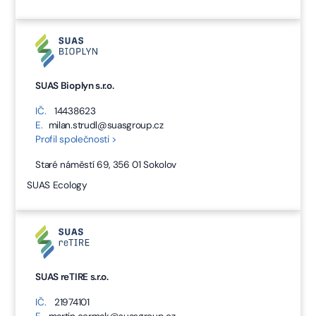
SUAS Bioplyn s.r.o.
IČ.
14438623
E.
milan.strudl@suasgroup.cz
Profil společnosti >
Staré náměstí 69, 356 01 Sokolov
SUAS Ecology
SUAS reTIRE s.r.o.
IČ.
21974101