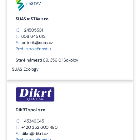
SUAS reSTAV s.r.o.
IČ.
24505501
T.
606 645 612
E.
peterik@suas.cz
Profil společnosti >
Staré náměstí 69, 356 01 Sokolov
SUAS Ecology
DIKRT spol. s.r.o.
IČ.
45349045
T.
+420 352 600 490
E.
dikrt@dikrt.cz
Profil společnosti >