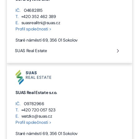
IČ.
04682815
T.
+420 352 462 389
E.
suasrealitni@suas.cz
Profil společnosti >
Staré náměstí 69, 356 01 Sokolov
SUAS Real Estate
SUAS Real Estate s.r.o.
IČ.
09782966
T.
+420 720 057 523
E.
watzko@suas.cz
Profil společnosti >
Staré náměstí 69, 356 01 Sokolov