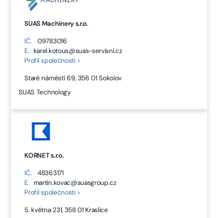
SUAS Machinery s.r.o.
IČ.
09783016
E.
karel.kotous@suas-servisni.cz
Profil společnosti >
Staré náměstí 69, 356 01 Sokolov
SUAS Technology
KORNET s.r.o.
IČ.
48363171
E.
martin.kovac@suasgroup.cz
Profil společnosti >
5. května 231, 358 01 Kraslice