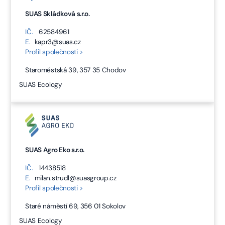
SUAS Skládková s.r.o.
IČ.
62584961
E.
kapr3@suas.cz
Profil společnosti >
Staroměstská 39, 357 35 Chodov
SUAS Ecology
SUAS Agro Eko s.r.o.
IČ.
14438518
E.
milan.strudl@suasgroup.cz
Profil společnosti >
Staré náměstí 69, 356 01 Sokolov
SUAS Ecology