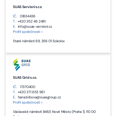
SUAS Servisní s.r.o.
IČ.
01834436
T.
+420 352 46 2481
E.
info@suas-servisni.cz
Profil společnosti >
Staré náměstí 69, 356 01 Sokolov
SUAS Grid s.r.o.
IČ.
17370400
T.
+420 371 653 961
E.
hana.bibova@suasgroup.cz
Profil společnosti >
Václavské náměstí 846/1, Nové Město (Praha 1), 110 00