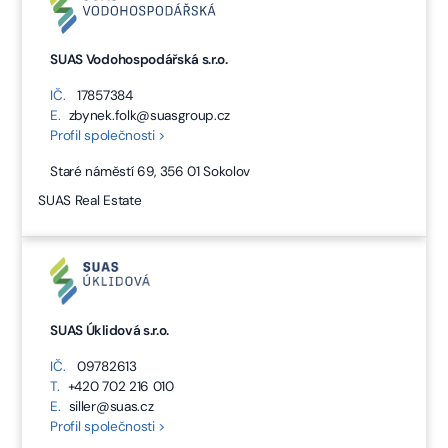
SUAS Vodohospodářská s.r.o.
IČ.
17857384
E.
zbynek.folk@suasgroup.cz
Profil společnosti >
Staré náměstí 69, 356 01 Sokolov
SUAS Real Estate
SUAS Úklidová s.r.o.
IČ.
09782613
T.
+420 702 216 010
E.
siller@suas.cz
Profil společnosti >