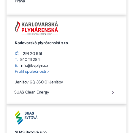
Praha
Karlovarská plynárenská s.r.o.
IČ.
291 20 951
T.
840 111 284
E.
info@kvplyn.cz
Profil společnosti >
Jenišov 68, 360 01 Jenišov
SUAS Clean Energy
SUAS Bytová s.r.o.