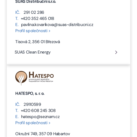
SUAS Distribuční s.r.o.
IČ.
291 02 286
T.
+420 352 465 018
E.
pavlina.kovarikova@suas-distribucni.cz
Profil společnosti >
Tisová 2, 356 01 Březová
SUAS Clean Energy
HATESPO, s. r. o.
IČ.
29110599
T.
+420 608 245 308
E.
hatespo@seznam.cz
Profil společnosti >
Okružní 749, 357 09 Habartov