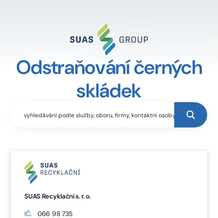
Odstraňování černých
skládek
SUAS Recyklační s. r. o.
IČ.
066 98 735