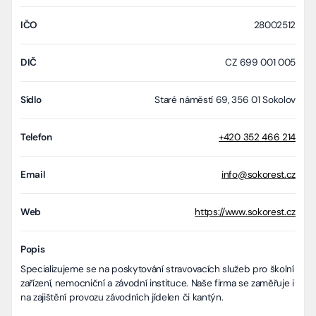
IČO
28002512
DIČ
CZ 699 001 005
Sídlo
Staré náměstí 69, 356 01 Sokolov
Telefon
+420 352 466 214
Email
info@sokorest.cz
Web
https://www.sokorest.cz
Popis
Specializujeme se na poskytování stravovacích služeb pro školní
zařízení, nemocniční a závodní instituce. Naše firma se zaměřuje i
na zajištění provozu závodních jídelen či kantýn.